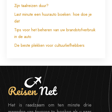
Zijn taalreizen duur?
Last minute een huurauto boeken: hoe doe je
dat
Tips voor het beheren van uw brandstofverbruik
in de auto
De beste plekken voor cultuurliefhebbers
Het is raadzaam om ten minste drie
maanden van tevoren te boeken als u naar